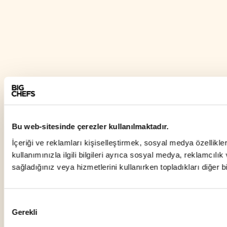
Bu web-sitesinde çerezler kullanılmaktadır.
İçeriği ve reklamları kişiselleştirmek, sosyal medya özellikle
kullanımınızla ilgili bilgileri ayrıca sosyal medya, reklamcılık 
sağladığınız veya hizmetlerini kullanırken topladıkları diğer bilgi
Onay
Gerekli
Seçimi
Site Haritası
Y